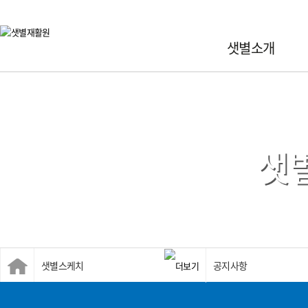
샛
별
재
샛별소개
활
원
샛
샛별스케치
공지사항